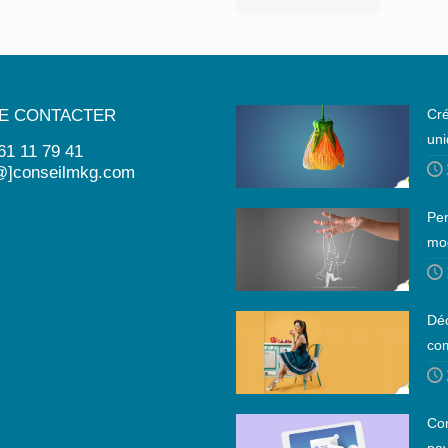
E CONTACTER
Cré
uni
 61 11 79 41
@]conseilmkg.com
Per
mo
Déc
co
Con