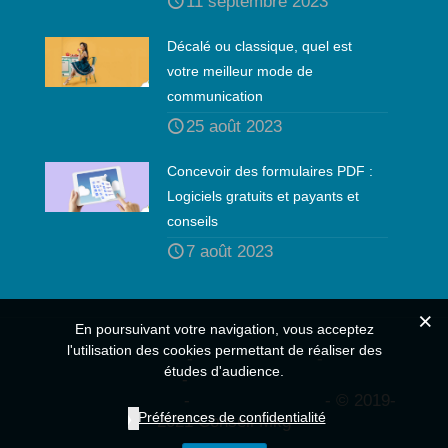
11 septembre 2023
Décalé ou classique, quel est
votre meilleur mode de
communication
25 août 2023
Concevoir des formulaires PDF :
Logiciels gratuits et payants et
conseils
7 août 2023
En poursuivant votre navigation, vous acceptez
l'utilisation des cookies permettant de réaliser des
Mentions légales
-
CGV générales
-
Politique
études d'audience.
de confidentialité
-
Politique de confidentialité /
CGU Formations
-
CGV Formations
- © 2019-
Préférences de confidentialité
2021 Conseil Mkg