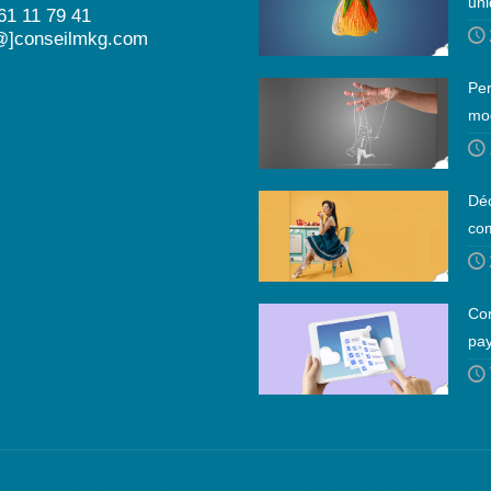
uni
 61 11 79 41
@]conseilmkg.com
Per
mo
Déc
co
Con
pay